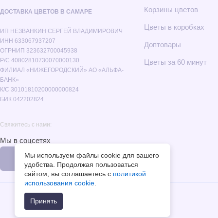
Корзины цветов
ДОСТАВКА ЦВЕТОВ В САМАРЕ
Цветы в коробках
ИП НЕЗВАНКИН СЕРГЕЙ ВЛАДИМИРОВИЧ
ИНН 633067937207
Доптовары
ОГРНИП 323632700045938
Р/С 40802810730070000130
Цветы за 60 минут
ФИЛИАЛ «НИЖЕГОРОДСКИЙ» АО «АЛЬФА-
БАНК»
К/С 30101810200000000824
БИК 042202824
Свяжитесь с нами:
Мы в соцсетях
Мы используем файлы cookie для вашего
удобства. Продолжая пользоваться
сайтом, вы соглашаетесь с
политикой
использования cookie
.
Принять