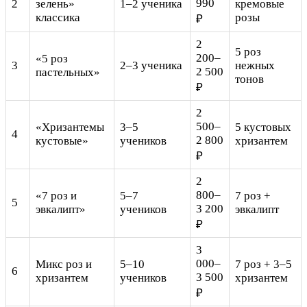
990
2
зелень»
1–2 ученика
кремовые
классика
розы
₽
2
5 роз
200–
«5 роз
3
2–3 ученика
нежных
2 500
пастельных»
тонов
₽
2
500–
«Хризантемы
3–5
5 кустовых
4
2 800
кустовые»
учеников
хризантем
₽
2
800–
«7 роз и
5–7
7 роз +
5
3 200
эвкалипт»
учеников
эвкалипт
₽
3
000–
Микс роз и
5–10
7 роз + 3–5
6
3 500
хризантем
учеников
хризантем
₽