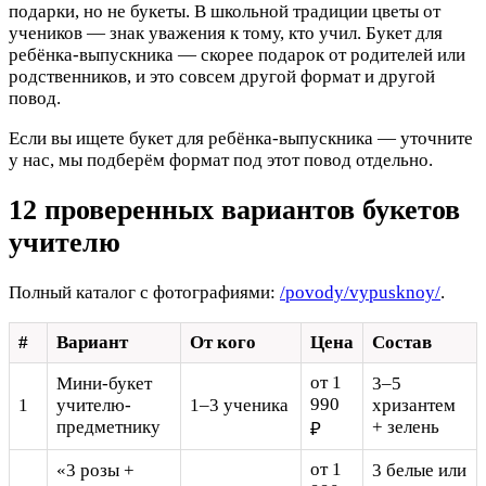
подарки, но не букеты. В школьной традиции цветы от
учеников — знак уважения к тому, кто учил. Букет для
ребёнка-выпускника — скорее подарок от родителей или
родственников, и это совсем другой формат и другой
повод.
Если вы ищете букет для ребёнка-выпускника — уточните
у нас, мы подберём формат под этот повод отдельно.
12 проверенных вариантов букетов
учителю
Полный каталог с фотографиями:
/povody/vypusknoy/
.
#
Вариант
От кого
Цена
Состав
от 1
Мини-букет
3–5
990
1
учителю-
1–3 ученика
хризантем
предметнику
+ зелень
₽
от 1
«3 розы +
3 белые или