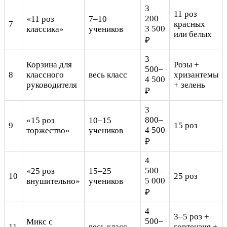
3
11 роз
200–
«11 роз
7–10
7
красных
3 500
классика»
учеников
или белых
₽
3
Корзина для
Розы +
500–
8
классного
весь класс
хризантемы
4 500
руководителя
+ зелень
₽
3
800–
«15 роз
10–15
9
15 роз
4 500
торжество»
учеников
₽
4
500–
«25 роз
15–25
10
25 роз
5 000
внушительно»
учеников
₽
4
3–5 роз +
500–
Микс с
11
весь класс
гортензия +