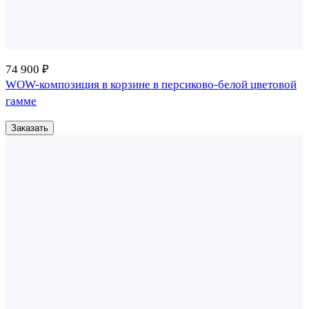
74 900 ₽
WOW-композиция в корзине в персиково-белой цветовой
гамме
Заказать