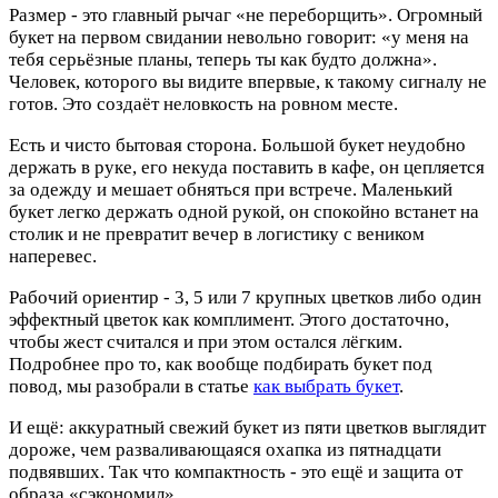
Размер - это главный рычаг «не переборщить». Огромный
букет на первом свидании невольно говорит: «у меня на
тебя серьёзные планы, теперь ты как будто должна».
Человек, которого вы видите впервые, к такому сигналу не
готов. Это создаёт неловкость на ровном месте.
Есть и чисто бытовая сторона. Большой букет неудобно
держать в руке, его некуда поставить в кафе, он цепляется
за одежду и мешает обняться при встрече. Маленький
букет легко держать одной рукой, он спокойно встанет на
столик и не превратит вечер в логистику с веником
наперевес.
Рабочий ориентир - 3, 5 или 7 крупных цветков либо один
эффектный цветок как комплимент. Этого достаточно,
чтобы жест считался и при этом остался лёгким.
Подробнее про то, как вообще подбирать букет под
повод, мы разобрали в статье
как выбрать букет
.
И ещё: аккуратный свежий букет из пяти цветков выглядит
дороже, чем разваливающаяся охапка из пятнадцати
подвявших. Так что компактность - это ещё и защита от
образа «сэкономил».