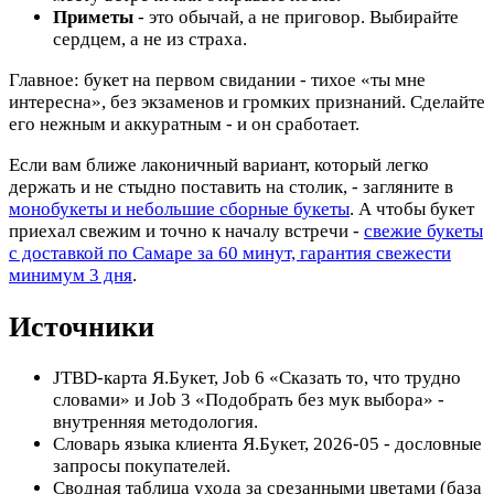
Приметы
- это обычай, а не приговор. Выбирайте
сердцем, а не из страха.
Главное: букет на первом свидании - тихое «ты мне
интересна», без экзаменов и громких признаний. Сделайте
его нежным и аккуратным - и он сработает.
Если вам ближе лаконичный вариант, который легко
держать и не стыдно поставить на столик, - загляните в
монобукеты и небольшие сборные букеты
. А чтобы букет
приехал свежим и точно к началу встречи -
свежие букеты
с доставкой по Самаре за 60 минут, гарантия свежести
минимум 3 дня
.
Источники
JTBD-карта Я.Букет, Job 6 «Сказать то, что трудно
словами» и Job 3 «Подобрать без мук выбора» -
внутренняя методология.
Словарь языка клиента Я.Букет, 2026-05 - дословные
запросы покупателей.
Сводная таблица ухода за срезанными цветами (база