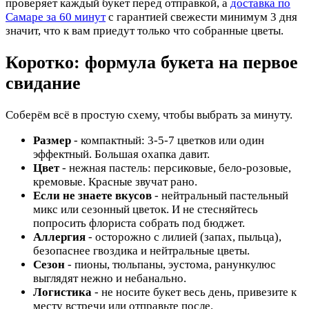
проверяет каждый букет перед отправкой, а
доставка по
Самаре за 60 минут
с гарантией свежести минимум 3 дня
значит, что к вам приедут только что собранные цветы.
Коротко: формула букета на первое
свидание
Соберём всё в простую схему, чтобы выбрать за минуту.
Размер
- компактный: 3-5-7 цветков или один
эффектный. Большая охапка давит.
Цвет
- нежная пастель: персиковые, бело-розовые,
кремовые. Красные звучат рано.
Если не знаете вкусов
- нейтральный пастельный
микс или сезонный цветок. И не стесняйтесь
попросить флориста собрать под бюджет.
Аллергия
- осторожно с лилией (запах, пыльца),
безопаснее гвоздика и нейтральные цветы.
Сезон
- пионы, тюльпаны, эустома, ранункулюс
выглядят нежно и небанально.
Логистика
- не носите букет весь день, привезите к
месту встречи или отправьте после.