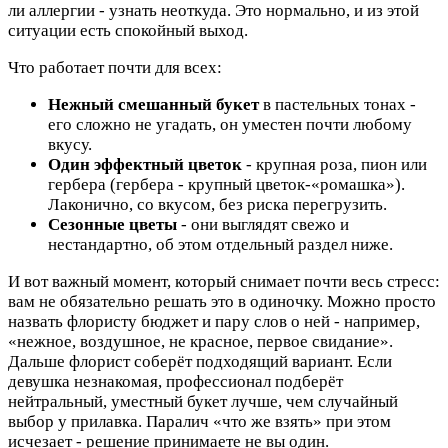
ли аллергии - узнать неоткуда. Это нормально, и из этой
ситуации есть спокойный выход.
Что работает почти для всех:
Нежный смешанный букет
в пастельных тонах -
его сложно не угадать, он уместен почти любому
вкусу.
Один эффектный цветок
- крупная роза, пион или
гербера (гербера - крупный цветок-«ромашка»).
Лаконично, со вкусом, без риска перегрузить.
Сезонные цветы
- они выглядят свежо и
нестандартно, об этом отдельный раздел ниже.
И вот важный момент, который снимает почти весь стресс:
вам не обязательно решать это в одиночку. Можно просто
назвать флористу бюджет и пару слов о ней - например,
«нежное, воздушное, не красное, первое свидание».
Дальше флорист соберёт подходящий вариант. Если
девушка незнакомая, профессионал подберёт
нейтральный, уместный букет лучше, чем случайный
выбор у прилавка. Паралич «что же взять» при этом
исчезает - решение принимаете не вы один.