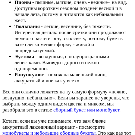
Пионы
- пышные, мягкие, очень «нежные» на вид.
Доступны коротким сезоном поздней весной и в
начале лета, потому и читаются как небанальный
жест.
Тюльпаны
- лёгкие, весенние, без тяжести.
Интересная деталь: после срезки они продолжают
немного расти и тянутся к свету, поэтому букет в
вазе слегка меняет форму - живой и
непредсказуемый.
Эустома
- воздушная, с полупрозрачными
лепестками. Выглядит дорого и нежно
одновременно.
Ранункулюс
- похож на маленький пион,
аккуратный и «не как у всех».
Все они отлично ложатся на ту самую формулу «нежно,
воздушно, небанально». Если вы заранее не уверены, что
выбрать между одним видом цветка и миксом, мы
разобрали это в статье
сборный букет или монобукет
.
Кстати, если вы уже понимаете, что вам ближе
аккуратный лаконичный вариант - посмотрите
монобукеты и небольшие сборные букеты
. Это как раз тот