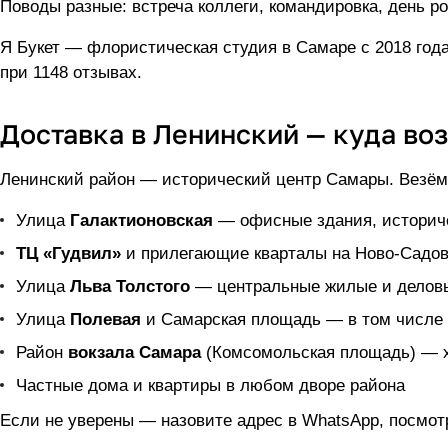
Поводы разные: встреча коллеги, командировка, день р
Я Букет — флористическая студия в Самаре с 2018 года
при 1148 отзывах.
Доставка в Ленинский — куда во
Ленинский район — исторический центр Самары. Везём
Улица
Галактионовская
— офисные здания, историче
ТЦ «Гудвил»
и прилегающие кварталы на Ново-Садо
Улица
Льва Толстого
— центральные жилые и делов
Улица
Полевая
и Самарская площадь — в том числе
Район
вокзала Самара
(Комсомольская площадь) — х
Частные дома и квартиры в любом дворе района
Если не уверены — назовите адрес в WhatsApp, посмот