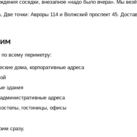
ождения соседки, внезапное «надо было вчера». Мы вез
. Две точки:
Авроры 114 и Волжский проспект 45
. Доста
зим
 по всему периметру:
ские дома, корпоративные адреса
вой
ые здания
 административные адреса
остелы, гостиницы, офисы
рим сразу.